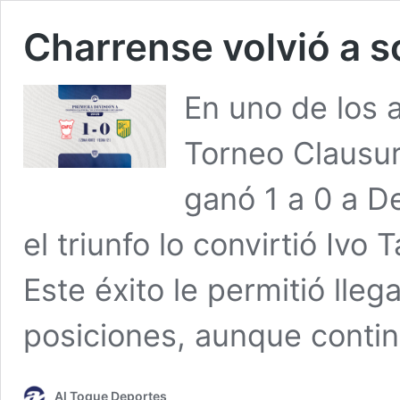
Charrense volvió a s
En uno de los a
Torneo Clausura
ganó 1 a 0 a De
el triunfo lo convirtió Ivo 
Este éxito le permitió lleg
posiciones, aunque conti
Al Toque Deportes