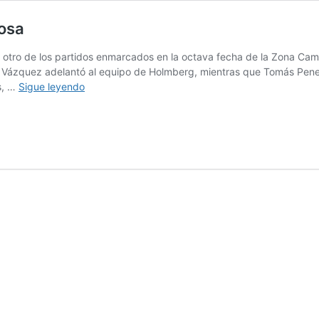
Rosa
 otro de los partidos enmarcados en la octava fecha de la Zona Camp
Vázquez adelantó al equipo de Holmberg, mientras que Tomás Penes
Repartición
s, …
Sigue leyendo
de
puntos
en
barrio
Santa
Rosa