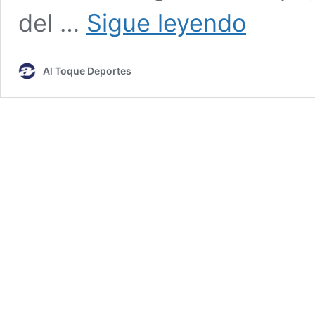
Técnico
del …
Sigue leyendo
que
debuta
gana:
Al Toque Deportes
se
cumplió
la
ley
en
Bulnes