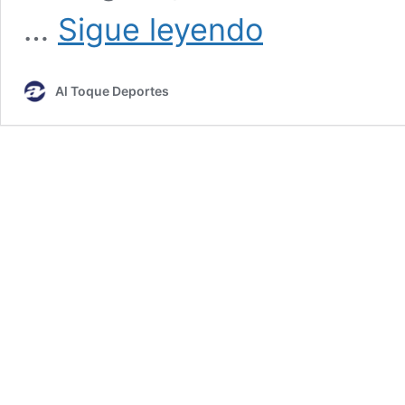
Universidad
…
Sigue leyendo
se
llevó
más
Al Toque Deportes
que
tres
puntos
de
Coronel
Moldes