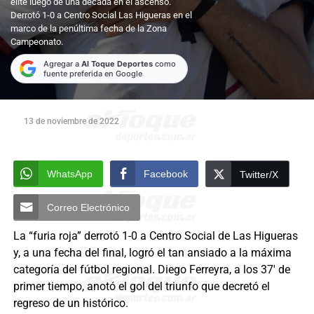
élite luego de una década en el ascenso.
Derrotó 1-0 a Centro Social Las Higueras en el
marco de la penúltima fecha de la Zona
Campeonato.
Agregar a
Al Toque Deportes
como
fuente preferida en Google
13 de noviembre de 2022
WhatsApp
Facebook
Twitter/X
Correo Electrónico
La “furia roja” derrotó 1-0 a Centro Social de Las Higueras
y, a una fecha del final, logró el tan ansiado a la máxima
categoría del fútbol regional. Diego Ferreyra, a los 37′ de
primer tiempo, anotó el gol del triunfo que decretó el
regreso de un histórico.