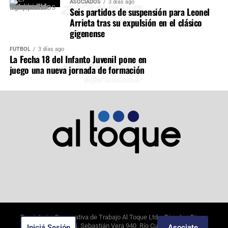
ASOCIADOS
3 días ago
Seis partidos de suspensión para Leonel
Arrieta tras su expulsión en el clásico
gigenense
FÚTBOL
3 días ago
La Fecha 18 del Infanto Juvenil pone en
juego una nueva jornada de formación
Propietario: Cooperativa de Trabajo Al Toque Ltda. Director: Diego
Alejandro Borghi. Sebastián Vera 940, Río Cuarto, Córdoba.
Iniciá Sesión
Asociate