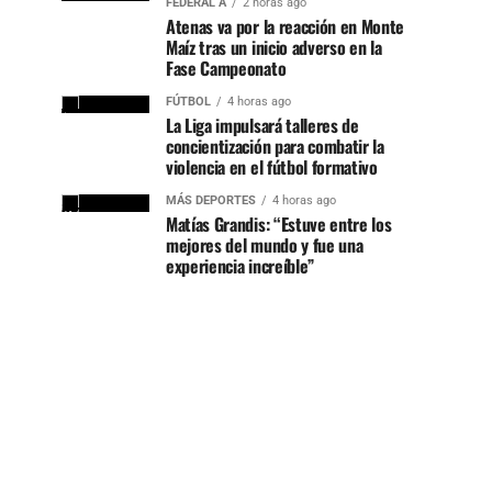
FEDERAL A
2 horas ago
Atenas va por la reacción en Monte
Maíz tras un inicio adverso en la
Fase Campeonato
FÚTBOL
4 horas ago
La Liga impulsará talleres de
concientización para combatir la
violencia en el fútbol formativo
MÁS DEPORTES
4 horas ago
Matías Grandis: “Estuve entre los
mejores del mundo y fue una
experiencia increíble”