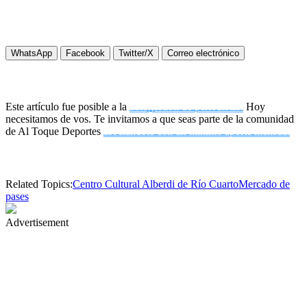
WhatsApp
Facebook
Twitter/X
Correo electrónico
Este artículo fue posible a la
autogestión de periodistas.
Hoy
necesitamos de vos. Te invitamos a que seas parte de la comunidad
de Al Toque Deportes
asociándote con un mínimo aporte mensual
Related Topics:
Centro Cultural Alberdi de Río Cuarto
Mercado de
pases
Advertisement