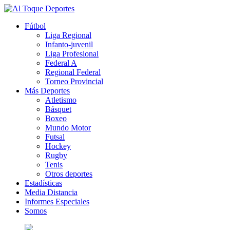
Fútbol
Liga Regional
Infanto-juvenil
Liga Profesional
Federal A
Regional Federal
Torneo Provincial
Más Deportes
Atletismo
Básquet
Boxeo
Mundo Motor
Futsal
Hockey
Rugby
Tenis
Otros deportes
Estadísticas
Media Distancia
Informes Especiales
Somos