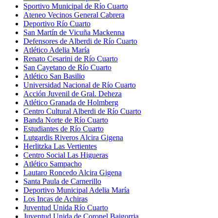
Sportivo Municipal de Río Cuarto
Ateneo Vecinos General Cabrera
Deportivo Río Cuarto
San Martín de Vicuña Mackenna
Defensores de Alberdi de Río Cuarto
Atlético Adelia María
Renato Cesarini de Río Cuarto
San Cayetano de Río Cuarto
Atlético San Basilio
Universidad Nacional de Río Cuarto
Acción Juvenil de Gral. Deheza
Atlético Granada de Holmberg
Centro Cultural Alberdi de Río Cuarto
Banda Norte de Río Cuarto
Estudiantes de Río Cuarto
Lutgardis Riveros Alcira Gigena
Herlitzka Las Vertientes
Centro Social Las Higueras
Atlético Sampacho
Lautaro Roncedo Alcira Gigena
Santa Paula de Carnerillo
Deportivo Municipal Adelia María
Los Incas de Achiras
Juventud Unida Río Cuarto
Juventud Unida de Coronel Baigorria