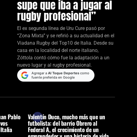
supe que iba a jugar al
rugby profesional”
El ex segunda línea de Uru Cure pasó por
“Zona Mixta” y se refirió a su actualidad en el
Viadana Rugby del Top10 de Italia. Desde su
casa en la localidad del norte italiano,
Zóttola contó cómo fue la adaptación a un
nuevo lugar y al rugby profesional.
Agregar a
Al Toque Deportes
como
fuente preferida en Google
uan Pablo
Valentín Duco, mucho más que un
evos
futbolista: del barrio Obrero al
Italia
Federal A, el crecimiento de un
emprendedor y una historia de vida