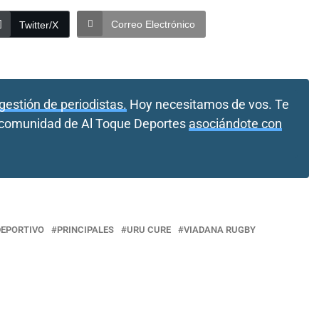
Correo Electrónico
Twitter/X
gestión de periodistas.
Hoy necesitamos de vos. Te
a comunidad de Al Toque Deportes
asociándote con
DEPORTIVO
PRINCIPALES
URU CURE
VIADANA RUGBY