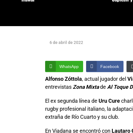
6 de abril de 2022
WhatsApp
Facebook
Alfonso Zóttola
, actual jugador del
V
entrevistas
Zona Mixta
de
Al Toque D
El ex segunda línea de
Uru Cure
charl
rugby profesional italiano, la adapta
extraña de Río Cuarto y su club.
En Viadana se encontró con
Lautaro