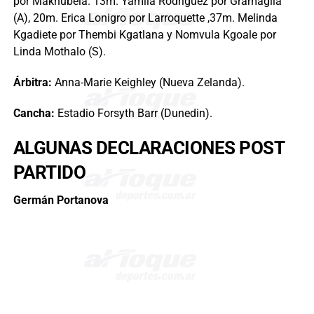
por Makhubela. 13m. Yamila Rodríguez por Gramaglia
(A), 20m. Erica Lonigro por Larroquette ,37m. Melinda
Kgadiete por Thembi Kgatlana y Nomvula Kgoale por
Linda Mothalo (S).
Árbitra:
Anna-Marie Keighley (Nueva Zelanda).
Cancha:
Estadio Forsyth Barr (Dunedin).
ALGUNAS DECLARACIONES POST
PARTIDO
Germán Portanova