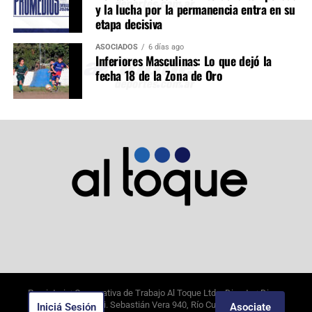
y la lucha por la permanencia entra en su
etapa decisiva
ASOCIADOS
6 días ago
Inferiores Masculinas: Lo que dejó la
fecha 18 de la Zona de Oro
Propietario: Cooperativa de Trabajo Al Toque Ltda. Director: Diego
Alejandro Borghi. Sebastián Vera 940, Río Cuarto, Córdoba.
Iniciá Sesión
Asociate