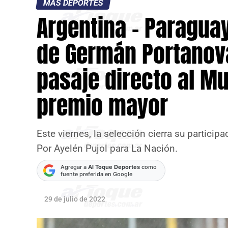
MÁS DEPORTES
Argentina – Paraguay
de Germán Portanova
pasaje directo al M
premio mayor
Este viernes, la selección cierra su particip
Por Ayelén Pujol para La Nación.
Agregar a
Al Toque Deportes
como
fuente preferida en Google
29 de julio de 2022