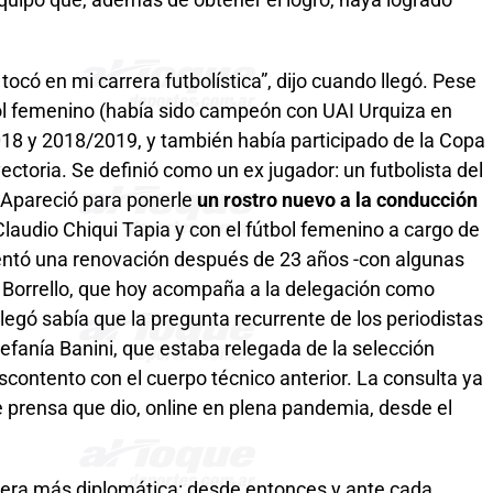
có en mi carrera futbolística”, dijo cuando llegó. Pese
tbol femenino (había sido campeón con UAI Urquiza en
18 y 2018/2019, y también había participado de la Copa
ectoria. Se definió como un ex jugador: un futbolista del
Apareció para ponerle
un rostro nuevo a la conducción
 Claudio Chiqui Tapia y con el fútbol femenino a cargo de
sentó una renovación después de 23 años -con algunas
s Borrello, que hoy acompaña a la delegación como
egó sabía que la pregunta recurrente de los periodistas
tefanía Banini, que estaba relegada de la selección
ontento con el cuerpo técnico anterior. La consulta ya
e prensa que dio, online en plena pandemia, desde el
era más diplomática: desde entonces y ante cada