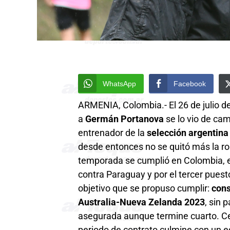
WhatsApp
Facebook
ARMENIA, Colombia.- El 26 de julio d
a
Germán Portanova
se lo vio de ca
entrenador de la
selección argentin
desde entonces no se quitó más la rop
temporada se cumplió en Colombia, e
contra Paraguay y por el tercer puesto
objetivo que se propuso cumplir:
cons
Australia-Nueva Zelanda 2023
, sin 
asegurada aunque termine cuarto. Cer
periodo de contrato culmine con un e