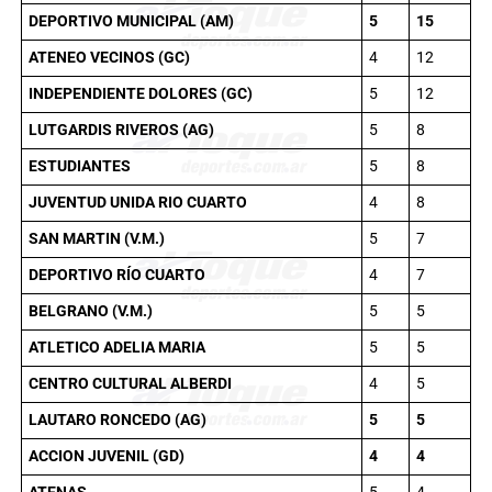
DEPORTIVO MUNICIPAL (AM)
5
15
ATENEO VECINOS (GC)
4
12
INDEPENDIENTE DOLORES (GC)
5
12
LUTGARDIS RIVEROS (AG)
5
8
ESTUDIANTES
5
8
JUVENTUD UNIDA RIO CUARTO
4
8
SAN MARTIN (V.M.)
5
7
DEPORTIVO RÍO CUARTO
4
7
BELGRANO (V.M.)
5
5
ATLETICO ADELIA MARIA
5
5
CENTRO CULTURAL ALBERDI
4
5
LAUTARO RONCEDO (AG)
5
5
ACCION JUVENIL (GD)
4
4