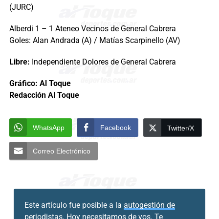
(JURC)
Alberdi 1 – 1 Ateneo Vecinos de General Cabrera
Goles: Alan Andrada (A) / Matías Scarpinello (AV)
Libre:
Independiente Dolores de General Cabrera
Gráfico: Al Toque
Redacción Al Toque
WhatsApp
Facebook
Twitter/X
Correo Electrónico
Este artículo fue posible a la
autogestión de
periodistas.
Hoy necesitamos de vos. Te