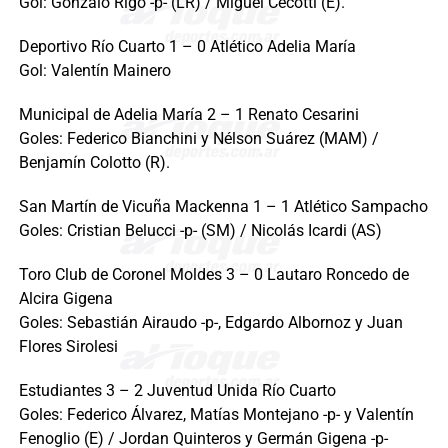
Gol: Gonzalo Rigo -p- (LR) / Miguel Cecotti (E).
Deportivo Río Cuarto 1 – 0 Atlético Adelia María
Gol: Valentín Mainero
Municipal de Adelia María 2 – 1 Renato Cesarini
Goles: Federico Bianchini y Nélson Suárez (MAM) /
Benjamín Colotto (R).
San Martín de Vicuña Mackenna 1 – 1 Atlético Sampacho
Goles: Cristian Belucci -p- (SM) / Nicolás Icardi (AS)
Toro Club de Coronel Moldes 3 – 0 Lautaro Roncedo de
Alcira Gigena
Goles: Sebastián Airaudo -p-, Edgardo Albornoz y Juan
Flores Sirolesi
Estudiantes 3 – 2 Juventud Unida Río Cuarto
Goles: Federico Álvarez, Matías Montejano -p- y Valentín
Fenoglio (E) / Jordan Quinteros y Germán Gigena -p-