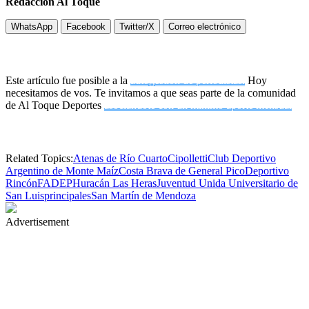
Redacción Al Toque
WhatsApp
Facebook
Twitter/X
Correo electrónico
Este artículo fue posible a la
autogestión de periodistas.
Hoy
necesitamos de vos. Te invitamos a que seas parte de la comunidad
de Al Toque Deportes
asociándote con un mínimo aporte mensual
Related Topics:
Atenas de Río Cuarto
Cipolletti
Club Deportivo
Argentino de Monte Maíz
Costa Brava de General Pico
Deportivo
Rincón
FADEP
Huracán Las Heras
Juventud Unida Universitario de
San Luis
principales
San Martín de Mendoza
Advertisement