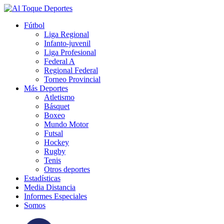
Fútbol
Liga Regional
Infanto-juvenil
Liga Profesional
Federal A
Regional Federal
Torneo Provincial
Más Deportes
Atletismo
Básquet
Boxeo
Mundo Motor
Futsal
Hockey
Rugby
Tenis
Otros deportes
Estadísticas
Media Distancia
Informes Especiales
Somos