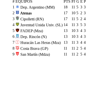
#
EQUIPOS
PTS
PJ
G
E
P
1
18
11
5
3
3
Dep. Argentino (MM)
2
17
10
5
2
3
Atenas
3
17
11
5
2
4
Cipolletti (RN)
4
14
11
3
5
3
Juventud Unida Univ. (SL)
5
13
10
3
4
3
FADEP (Mza)
6
13
10
3
4
3
Dep. Rincón (N)
7
13
11
3
4
4
Huracán Las Heras (Mza)
8
11
11
2
5
4
Costa Brava (GP)
9
11
11
2
5
4
San Martín (Mdza)