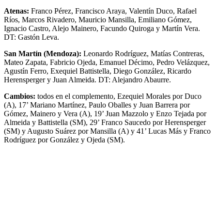
Atenas:
Franco Pérez, Francisco Araya, Valentín Duco, Rafael
Ríos, Marcos Rivadero, Mauricio Mansilla, Emiliano Gómez,
Ignacio Castro, Alejo Mainero, Facundo Quiroga y Martín Vera.
DT: Gastón Leva.
San Martín (Mendoza):
Leonardo Rodríguez, Matías Contreras,
Mateo Zapata, Fabricio Ojeda, Emanuel Décimo, Pedro Velázquez,
Agustín Ferro, Exequiel Battistella, Diego González, Ricardo
Herensperger y Juan Almeida. DT: Alejandro Abaurre.
Cambios:
todos en el complemento, Ezequiel Morales por Duco
(A), 17’ Mariano Martínez, Paulo Oballes y Juan Barrera por
Gómez, Mainero y Vera (A), 19’ Juan Mazzolo y Enzo Tejada por
Almeida y Battistella (SM), 29’ Franco Saucedo por Herensperger
(SM) y Augusto Suárez por Mansilla (A) y 41’ Lucas Más y Franco
Rodríguez por González y Ojeda (SM).