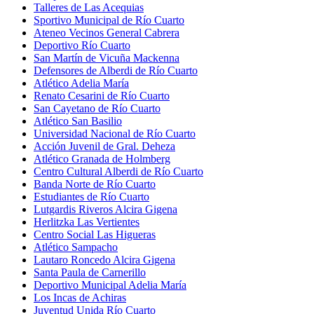
Talleres de Las Acequias
Sportivo Municipal de Río Cuarto
Ateneo Vecinos General Cabrera
Deportivo Río Cuarto
San Martín de Vicuña Mackenna
Defensores de Alberdi de Río Cuarto
Atlético Adelia María
Renato Cesarini de Río Cuarto
San Cayetano de Río Cuarto
Atlético San Basilio
Universidad Nacional de Río Cuarto
Acción Juvenil de Gral. Deheza
Atlético Granada de Holmberg
Centro Cultural Alberdi de Río Cuarto
Banda Norte de Río Cuarto
Estudiantes de Río Cuarto
Lutgardis Riveros Alcira Gigena
Herlitzka Las Vertientes
Centro Social Las Higueras
Atlético Sampacho
Lautaro Roncedo Alcira Gigena
Santa Paula de Carnerillo
Deportivo Municipal Adelia María
Los Incas de Achiras
Juventud Unida Río Cuarto