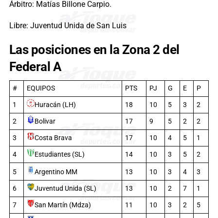
Árbitro: Matías Billone Carpio.
Libre: Juventud Unida de San Luis
Las posiciones en la Zona 2 del
Federal A
#
EQUIPOS
PTS
PJ
G
E
P
1
Huracán (LH)
18
10
5
3
2
2
Bolivar
17
9
5
2
2
3
Costa Brava
17
10
4
5
1
4
Estudiantes (SL)
14
10
3
5
2
Argentino MM
5
13
10
3
4
3
6
Juventud Unida (SL)
13
10
2
7
1
7
San Martín (Mdza)
11
10
3
2
5