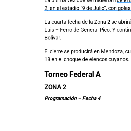
La última vez que se midieron f
ue el 
2, en el estadio “9 de Julio”, con gol
La cuarta fecha de la Zona 2 se abri
Luis – Ferro de General Pico. Y cont
Bolívar.
El cierre se producirá en Mendoza, c
18 en el choque de elencos cuyanos.
Torneo Federal A
ZONA 2
Programación – Fecha 4