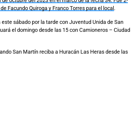
8 de octubre del 2023 en el marco de la fecha 34. Fue 2-
es de Facundo Quiroga y Franco Torres para el local
.
rá este sábado por la tarde con Juventud Unida de San
inuará el domingo desde las 15 con Camioneros – Ciudad
uando San Martín reciba a Huracán Las Heras desde las