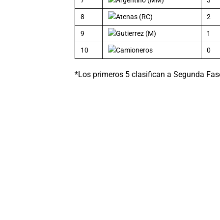
7
Argentino (MM)
3
8
Atenas (RC)
2
9
Gutierrez (M)
1
10
Camioneros
0
*Los primeros 5 clasifican a Segunda Fas