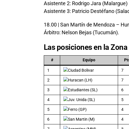
Asistente 2: Rodrigo Jara (Malargue)
Asistente 3: Patricio Destéfano (Salad
18.00 | San Martín de Mendoza – Hu
Árbitro: Nelson Bejas (Tucumán).
Las posiciones en la Zona 
#
Equipo
Pt
1
Ciudad Bolivar
7
2
Huracan (LH)
7
3
Estudiantes (SL)
6
4
Juv. Unida (SL)
5
5
Ferro (GP)
4
6
San Martin (M)
4