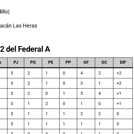
illo)
racán Las Heras
2 del Federal A
s
PJ
PG
PE
PP
GF
GC
DIF
3
2
1
0
4
2
+2
3
2
1
0
3
1
+2
3
2
0
1
5
4
+1
3
1
2
0
1
0
+1
3
1
1
1
2
2
0
3
1
1
1
1
1
0