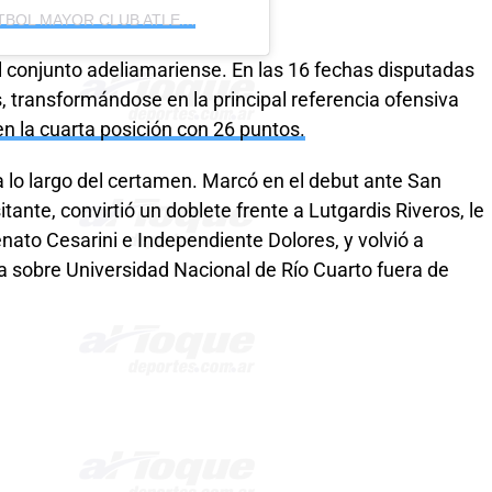
Una publicación compartida por FUTBOL MAYOR CLUB ATLETICO SAN MARTIN (@futbolmayor.clubsanmartin)
l conjunto adeliamariense. En las 16 fechas disputadas
, transformándose en la principal referencia ofensiva
 la cuarta posición con 26 puntos.
a lo largo del certamen. Marcó en el debut ante San
nte, convirtió un doblete frente a Lutgardis Riveros, le
nato Cesarini e Independiente Dolores, y volvió a
ria sobre Universidad Nacional de Río Cuarto fuera de