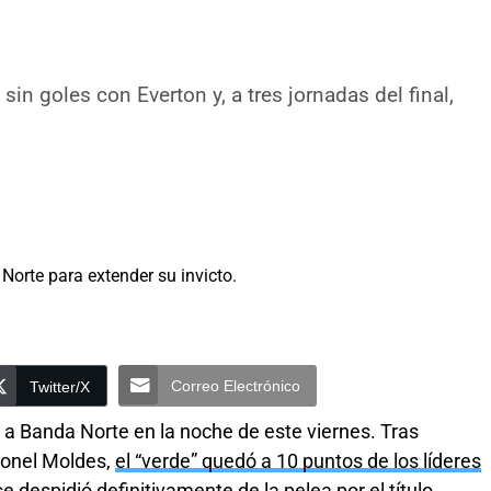
in goles con Everton y, a tres jornadas del final,
Correo Electrónico
Twitter/X
 a Banda Norte en la noche de este viernes. Tras
ronel Moldes,
el “verde” quedó a 10 puntos de los líderes