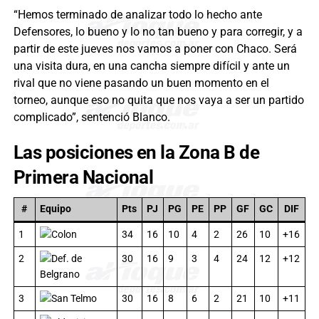
“Hemos terminado de analizar todo lo hecho ante
Defensores, lo bueno y lo no tan bueno y para corregir, y a
partir de este jueves nos vamos a poner con Chaco. Será
una visita dura, en una cancha siempre difícil y ante un
rival que no viene pasando un buen momento en el
torneo, aunque eso no quita que nos vaya a ser un partido
complicado”, sentenció Blanco.
Las posiciones en la Zona B de
Primera Nacional
#
Equipo
Pts
PJ
PG
PE
PP
GF
GC
DIF
1
Colon
34
16
10
4
2
26
10
+16
2
Def. de
30
16
9
3
4
24
12
+12
Belgrano
3
San Telmo
30
16
8
6
2
21
10
+11