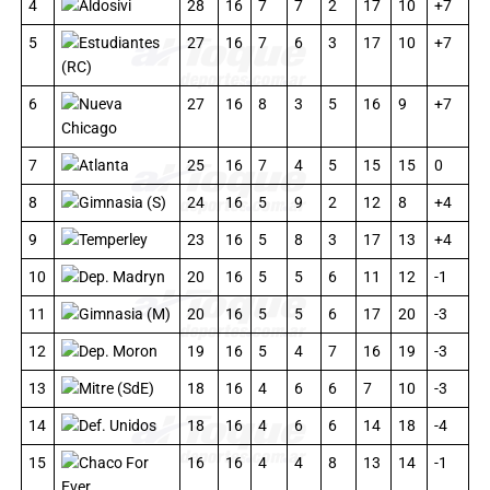
4
Aldosivi
28
16
7
7
2
17
10
+7
5
Estudiantes
27
16
7
6
3
17
10
+7
(RC)
6
Nueva
27
16
8
3
5
16
9
+7
Chicago
7
Atlanta
25
16
7
4
5
15
15
0
8
Gimnasia (S)
24
16
5
9
2
12
8
+4
9
Temperley
23
16
5
8
3
17
13
+4
10
Dep. Madryn
20
16
5
5
6
11
12
-1
11
Gimnasia (M)
20
16
5
5
6
17
20
-3
12
Dep. Moron
19
16
5
4
7
16
19
-3
13
Mitre (SdE)
18
16
4
6
6
7
10
-3
14
Def. Unidos
18
16
4
6
6
14
18
-4
15
Chaco For
16
16
4
4
8
13
14
-1
Ever