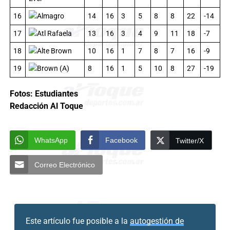
16
Almagro
14
16
3
5
8
8
22
-14
17
Atl Rafaela
13
16
3
4
9
11
18
-7
18
Alte Brown
10
16
1
7
8
7
16
-9
19
Brown (A)
8
16
1
5
10
8
27
-19
Fotos: Estudiantes
Redacción Al Toque
WhatsApp
Facebook
Twitter/X
Correo Electrónico
Este artículo fue posible a la
autogestión de