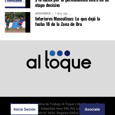
etapa decisiva
ASOCIADOS
7 días ago
Inferiores Masculinas: Lo que dejó la
fecha 18 de la Zona de Oro
Propietario: Cooperativa de Trabajo Al Toque Ltda. Director: Diego
Alejandro Borghi. Sebastián Vera 940, Río Cuarto, Córdoba.
Iniciá Sesión
Asociate
8/8/2026
. Edición N°
6656
. Registro DNDA N°09649388.