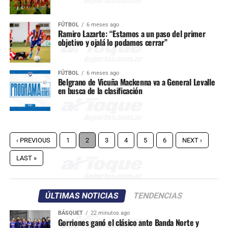
FÚTBOL
6 meses ago
Ramiro Lazarte: “Estamos a un paso del primer
objetivo y ojalá lo podamos cerrar”
FÚTBOL
6 meses ago
Belgrano de Vicuña Mackenna va a General Levalle
en busca de la clasificación
‹ PREVIOUS
1
2
3
4
5
6
NEXT ›
LAST »
ÚLTIMAS NOTICIAS
TENDENCIAS
BÁSQUET
22 minutos ago
Gorriones ganó el clásico ante Banda Norte y