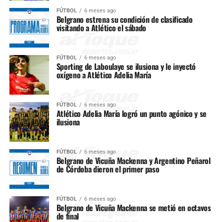
FÚTBOL
6 meses ago
Belgrano estrena su condición de clasificado
visitando a Atlético el sábado
FÚTBOL
6 meses ago
Sporting de Laboulaye se ilusiona y le inyectó
oxígeno a Atlético Adelia María
FÚTBOL
6 meses ago
Atlético Adelia María logró un punto agónico y se
ilusiona
FÚTBOL
6 meses ago
Belgrano de Vicuña Mackenna y Argentino Peñarol
de Córdoba dieron el primer paso
FÚTBOL
6 meses ago
Belgrano de Vicuña Mackenna se metió en octavos
de final