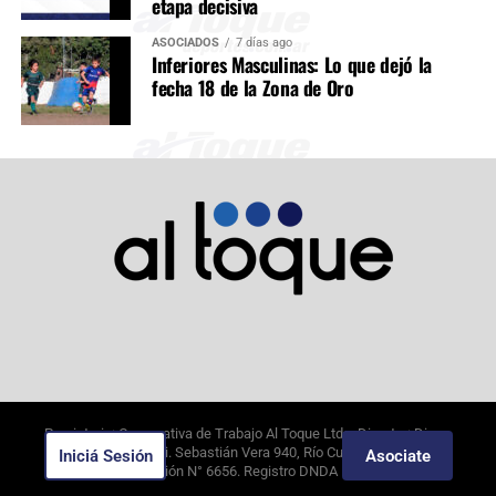
etapa decisiva
ASOCIADOS
7 días ago
Inferiores Masculinas: Lo que dejó la
fecha 18 de la Zona de Oro
Propietario: Cooperativa de Trabajo Al Toque Ltda. Director: Diego
Alejandro Borghi. Sebastián Vera 940, Río Cuarto, Córdoba.
Iniciá Sesión
Asociate
8/8/2026
. Edición N°
6656
. Registro DNDA N°09649388.