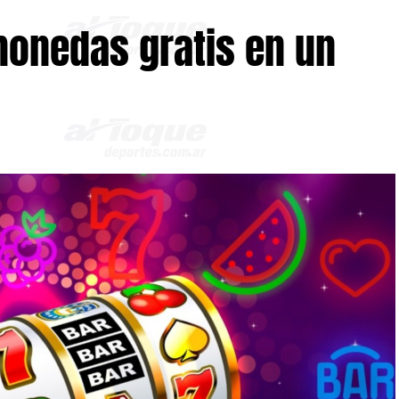
monedas gratis en un