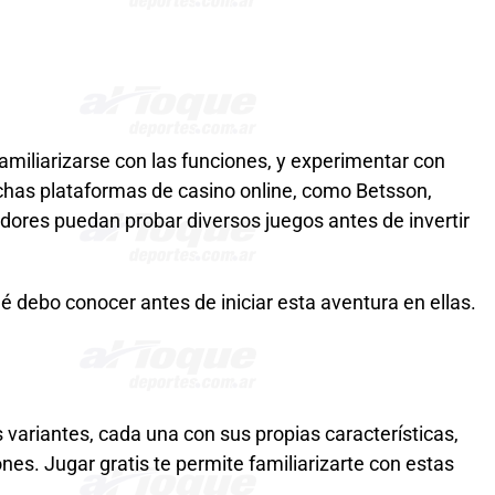
familiarizarse con las funciones, y experimentar con
uchas plataformas de casino online, como Betsson,
adores puedan probar diversos juegos antes de invertir
 debo conocer antes de iniciar esta aventura en ellas.
ariantes, cada una con sus propias características,
nes. Jugar gratis te permite familiarizarte con estas