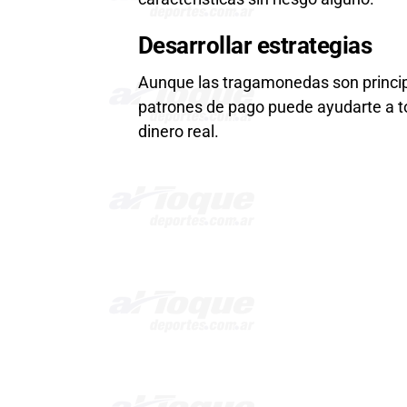
Desarrollar estrategias
Aunque las tragamonedas son princip
patrones de pago puede ayudarte a 
dinero real.