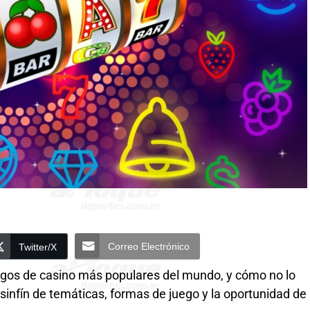
Correo Electrónico
Twitter/X
gos de casino más populares del mundo, y cómo no lo
 sinfín de temáticas, formas de juego y la oportunidad de