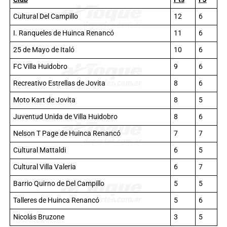
Cultural Del Campillo
12
6
I. Ranqueles de Huinca Renancó
11
6
25 de Mayo de Italó
10
6
FC Villa Huidobro
9
6
Recreativo Estrellas de Jovita
8
6
Moto Kart de Jovita
8
5
Juventud Unida de Villa Huidobro
8
6
Nelson T Page de Huinca Renancó
7
7
Cultural Mattaldi
6
5
Cultural Villa Valeria
6
7
Barrio Quirno de Del Campillo
5
5
Talleres de Huinca Renancó
5
6
Nicolás Bruzone
3
5