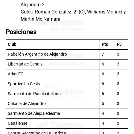
Alejandro 2
Goles: Román González -2- (C); Williams Monaci y
Martín Mc Namara
Posiciones
Club
Pts
PJ
Pabellón Argentino de Alejandro
7
3
Libertad de Canals
6
3
Arias FC
6
3
Sportivo La Cesira
6
3
Sarmiento de Pueblo italiano
6
3
Colonia de Alejandro
5
3
Sarmiento de Alejo Ledesma
4
3
Canalense
4
3
Central Argentino de La Carlota
3
3