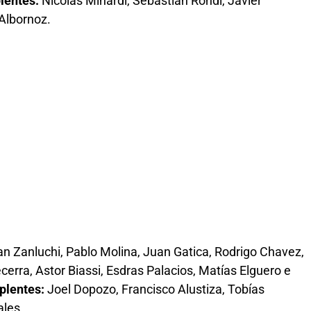
lentes:
Nicolás Minardi, Sebastián Rondi, Javier
Albornoz.
n Zanluchi, Pablo Molina, Juan Gatica, Rodrigo Chavez,
erra, Astor Biassi, Esdras Palacios, Matías Elguero e
plentes:
Joel Dopozo, Francisco Alustiza, Tobías
ales.