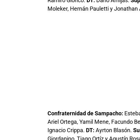
Ramiro Gionco.
DT:
Darío Arnijas.
Sup
Moleker, Hernán Pauletti y Jonathan 
Confraternidad de Sampacho:
Esteba
Ariel Ortega, Yamil Mene, Facundo Bec
Ignacio Crippa.
DT:
Ayrton Blasón.
Su
Giordanino, Tiago Ortíz y Agustín Ros