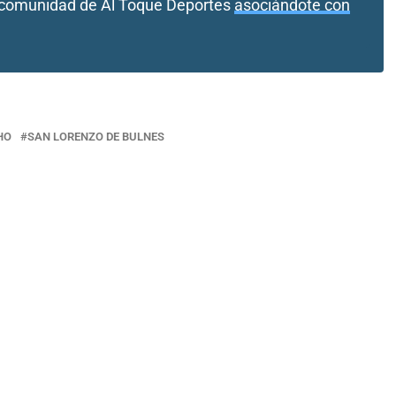
a comunidad de Al Toque Deportes
asociándote con
HO
SAN LORENZO DE BULNES