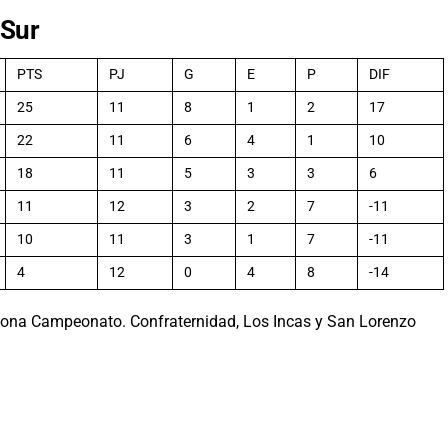
 Sur
PTS
PJ
G
E
P
DIF
25
11
8
1
2
17
22
11
6
4
1
10
18
11
5
3
3
6
11
12
3
2
7
-11
10
11
3
1
7
-11
4
12
0
4
8
-14
 Zona Campeonato. Confraternidad, Los Incas y San Lorenzo