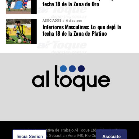
fecha 18 de la Zona de Oro
ASOCIADOS
6 días ago
Inferiores Masculinas: Lo que dejó la
fecha 18 de la Zona de Platino
Propietario: Cooperativa de Trabajo Al Toque Ltda. Director: Diego
Alejandro Borghi. Sebastián Vera 940, Río Cuarto, Córdoba.
Iniciá Sesión
Asociate