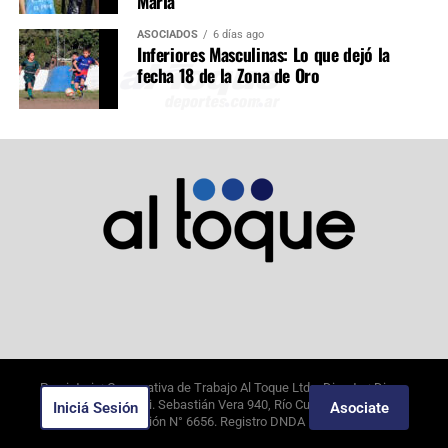
María
ASOCIADOS
6 días ago
Inferiores Masculinas: Lo que dejó la
fecha 18 de la Zona de Oro
Propietario: Cooperativa de Trabajo Al Toque Ltda. Director: Diego
Alejandro Borghi. Sebastián Vera 940, Río Cuarto, Córdoba.
Iniciá Sesión
Asociate
8/8/2026
. Edición N°
6656
. Registro DNDA N°09649388.