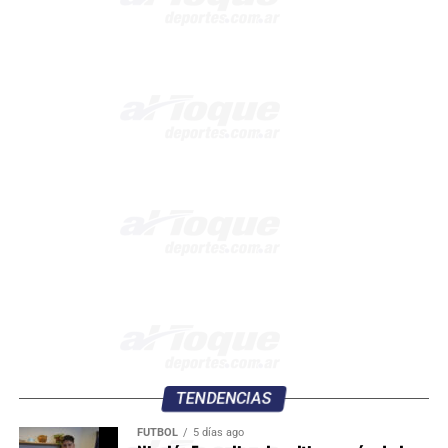
TENDENCIAS
FÚTBOL
5 días ago