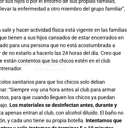
 sus hijos o por el entorno de sus propias familias,
llevar la enfermedad a otro miembro del grupo familiar”,
 salir y hacer actividad física está vigente en las familias
ue tienen a sus hijos cansados de estar encerrados en
licado para una persona que no está acostumbrada a
r de no estarlo a hacerlo las 24 horas del día. Creo que
 están contentos que los chicos estén en el club
entrenador.
colos sanitarios para que los chicos solo deban
enar: “Siempre voy una hora antes al club para armar
ntos, para que cuando lleguen los chicos ya puedan
bajo.
Los materiales se desinfectan antes, durante y
ta apenas entran al club, con alcohol diluido. El baño no
ión, y cada uno tiene su propia botella.
Intentamos que