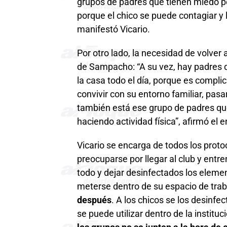
grupos de padres que tienen miedo por
porque el chico se puede contagiar y 
manifestó Vicario.
Por otro lado, la necesidad de volver a
de Sampacho: “A su vez, hay padres q
la casa todo el día, porque es comp
convivir con su entorno familiar, pasa
también está ese grupo de padres que
haciendo actividad física”, afirmó el 
Vicario se encarga de todos los proto
preocuparse por llegar al club y entr
todo y dejar desinfectados los eleme
meterse dentro de su espacio de tra
después
. A los chicos se los desinfec
se puede utilizar dentro de la instituc