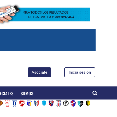
Asociate
Iniciá sesión
ECIALES
SOMOS