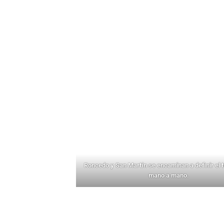
Roncedo y San Martín se encaminan a definir el t
mano a mano.