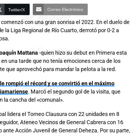
Correo Electrónico
Twitter/X
a
comenzó con una gran sonrisa el 2022. En el duelo de
la Liga Regional de Río Cuarto, derrotó por 0-2 a
osa.
oaquín Mattana
-quien hizo su debut en Primera esta
r en una tarde que no tenía emociones cerca de los
te que aprovechó para mandar la pelota a la red.
e rompió el récord y se convirtió en el máximo
eliamariense
. Marcó el segundo gol de la visita, que
 en la cancha del «comunal».
pal lidera el Torneo Clausura con 22 unidades en 8
eguidor, Ateneo Vecinos de General Cabrera con 16
co ante Acción Juvenil de General Deheza. Por su parte,