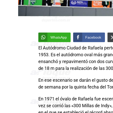
WhatsApp
Facebook
El Autódromo Ciudad de Rafaela perte
1953. Es el autódromo oval más gran
ensanchó y repavimentó con dos curv
de 18 m para la realización de las 3
En ese escenario se darán el gusto de 
de semana por la quinta fecha del To
En 1971 el óvalo de Rafaela fue escen
vez se corrió las «300 Millas de Indy»
en el que se estableció el récord abs