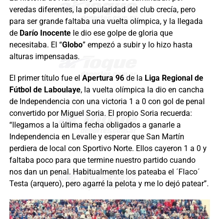
veredas diferentes, la popularidad del club crecía, pero
para ser grande faltaba una vuelta olímpica, y la llegada
de
Darío Inocente
le dio ese golpe de gloria que
necesitaba. El “
Globo
” empezó a subir y lo hizo hasta
alturas impensadas.
El primer título fue el
Apertura 96
de la
Liga Regional de
Fútbol de Laboulaye
, la vuelta olímpica la dio en cancha
de Independencia con una victoria 1 a 0 con gol de penal
convertido por Miguel Soria. El propio Soria recuerda:
“llegamos a la última fecha obligados a ganarle a
Independencia en Levalle y esperar que San Martín
perdiera de local con Sportivo Norte. Ellos cayeron 1 a 0 y
faltaba poco para que termine nuestro partido cuando
nos dan un penal. Habitualmente los pateaba el ´Flaco´
Testa (arquero), pero agarré la pelota y me lo dejó patear”.