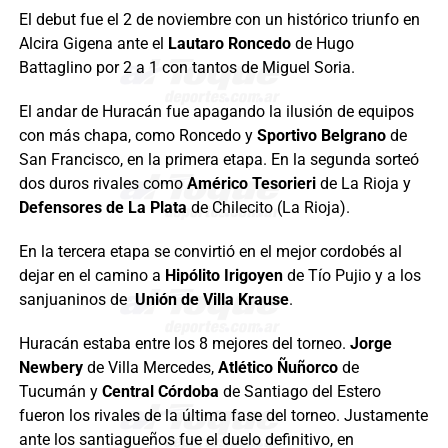
El debut fue el 2 de noviembre con un histórico triunfo en
Alcira Gigena ante el
Lautaro Roncedo
de Hugo
Battaglino por 2 a 1 con tantos de Miguel Soria.
El andar de Huracán fue apagando la ilusión de equipos
con más chapa, como Roncedo y
Sportivo Belgrano
de
San Francisco, en la primera etapa. En la segunda sorteó
dos duros rivales como
Américo Tesorieri
de La Rioja y
Defensores de La Plata
de Chilecito (La Rioja).
En la tercera etapa se convirtió en el mejor cordobés al
dejar en el camino a
Hipólito Irigoyen
de Tío Pujio y a los
sanjuaninos de
Unión de Villa Krause
.
Huracán estaba entre los 8 mejores del torneo.
Jorge
Newbery
de Villa Mercedes,
Atlético Ñuñorco
de
Tucumán y
Central Córdoba
de Santiago del Estero
fueron los rivales de la última fase del torneo. Justamente
ante los santiagueños fue el duelo definitivo, en