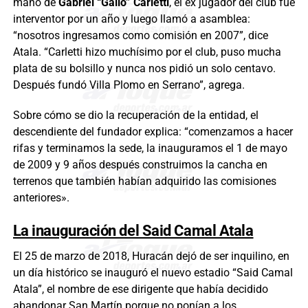
mano de
Gabriel “Gallo” Carletti
, el ex jugador del club fue
interventor por un año y luego llamó a asamblea:
“nosotros ingresamos como comisión en 2007”, dice
Atala. “Carletti hizo muchísimo por el club, puso mucha
plata de su bolsillo y nunca nos pidió un solo centavo.
Después fundó Villa Plomo en Serrano”, agrega.
Sobre cómo se dio la recuperación de la entidad, el
descendiente del fundador explica: “comenzamos a hacer
rifas y terminamos la sede, la inauguramos el 1 de mayo
de 2009 y 9 años después construimos la cancha en
terrenos que también habían adquirido las comisiones
anteriores».
La inauguración del Said Camal Atala
El 25 de marzo de 2018, Huracán dejó de ser inquilino, en
un día histórico se inauguró el nuevo estadio “Said Camal
Atala”, el nombre de ese dirigente que había decidido
abandonar San Martín porque no ponían a los