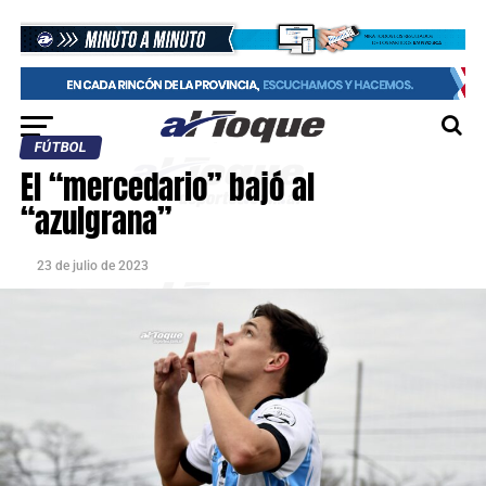
FÚTBOL
El “mercedario” bajó al
“azulgrana”
23 de julio de 2023