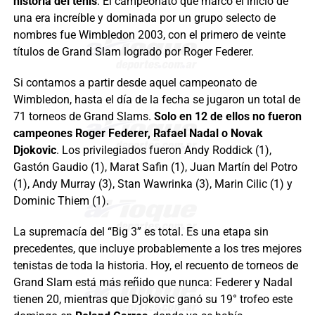
historia del tenis
. El campeonato que marcó el inicio de
una era increíble y dominada por un grupo selecto de
nombres fue Wimbledon 2003, con el primero de veinte
títulos de Grand Slam logrado por Roger Federer.
Si contamos a partir desde aquel campeonato de
Wimbledon, hasta el día de la fecha se jugaron un total de
71 torneos de Grand Slams.
Solo en 12 de ellos no fueron
campeones Roger Federer, Rafael Nadal o Novak
Djokovic
. Los privilegiados fueron Andy Roddick (1),
Gastón Gaudio (1), Marat Safin (1), Juan Martín del Potro
(1), Andy Murray (3), Stan Wawrinka (3), Marin Cilic (1) y
Dominic Thiem (1).
La supremacía del “Big 3” es total. Es una etapa sin
precedentes, que incluye probablemente a los tres mejores
tenistas de toda la historia. Hoy, el recuento de torneos de
Grand Slam está más reñido que nunca: Federer y Nadal
tienen 20, mientras que Djokovic ganó su 19° trofeo este