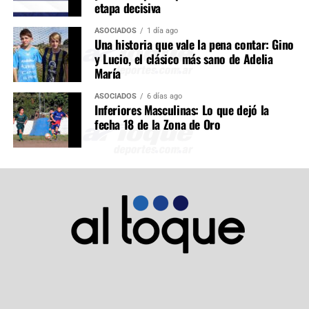
etapa decisiva
ASOCIADOS
1 día ago
Una historia que vale la pena contar: Gino
y Lucio, el clásico más sano de Adelia
María
ASOCIADOS
6 días ago
Inferiores Masculinas: Lo que dejó la
fecha 18 de la Zona de Oro