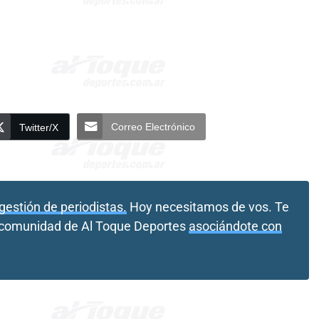
Correo Electrónico
Twitter/X
gestión de periodistas.
Hoy necesitamos de vos. Te
a comunidad de Al Toque Deportes
asociándote con