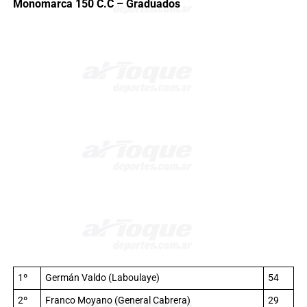
Monomarca 150 C.C – Graduados
1º
Germán Valdo (Laboulaye)
54
2º
Franco Moyano (General Cabrera)
29