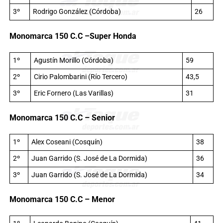
3º
Rodrigo González (Córdoba)
26
Monomarca 150 C.C –Super Honda
1º
Agustín Morillo (Córdoba)
59
2º
Cirio Palombarini (Río Tercero)
43,5
3º
Eric Fornero (Las Varillas)
31
Monomarca 150 C.C – Senior
1º
Alex Coseani (Cosquín)
38
2º
Juan Garrido (S. José de La Dormida)
36
3º
Juan Garrido (S. José de La Dormida)
34
Monomarca 150 C.C – Menor