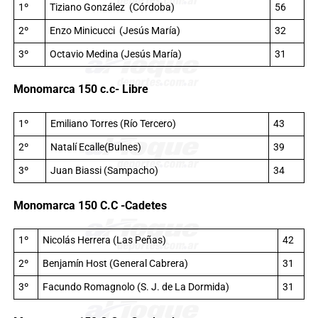
1º
Tiziano González (Córdoba)
56
2º
Enzo Minicucci (Jesús María)
32
3º
Octavio Medina (Jesús María)
31
Monomarca 150 c.c- Libre
1º
Emiliano Torres (Río Tercero)
43
2º
Natalí Ecalle(Bulnes)
39
3º
Juan Biassi (Sampacho)
34
Monomarca 150 C.C -Cadetes
1º
Nicolás Herrera (Las Peñas)
42
2º
Benjamín Host (General Cabrera)
31
3º
Facundo Romagnolo (S. J. de La Dormida)
31