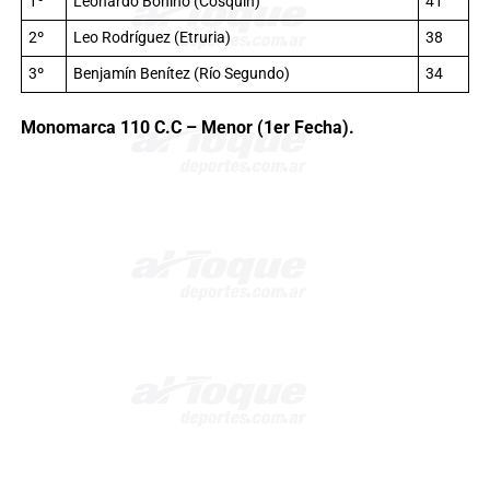
1º
Leonardo Bonino (Cosquín)
41
2º
Leo Rodríguez (Etruria)
38
3º
Benjamín Benítez (Río Segundo)
34
Monomarca 110 C.C – Menor (1er Fecha).