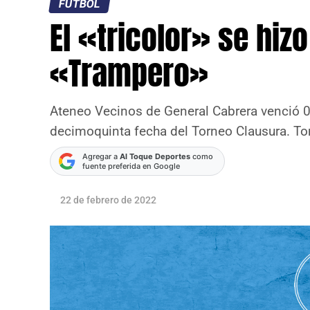
FÚTBOL
El «tricolor» se hizo
«Trampero»
Ateneo Vecinos de General Cabrera venció 0-2
decimoquinta fecha del Torneo Clausura. T
Agregar a
Al Toque Deportes
como
fuente preferida en Google
22 de febrero de 2022