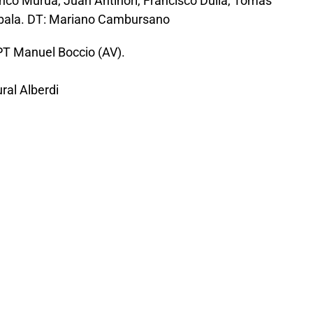
nco Murua, Juan Antinori, Francisco Dulla, Tomás
Zabala. DT: Mariano Cambursano
 PT Manuel Boccio (AV).
ral Alberdi