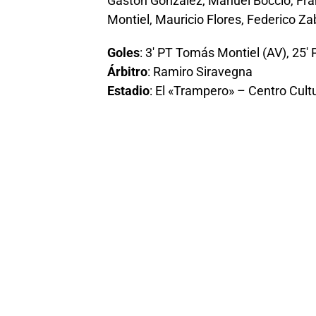
Gastón González, Manuel Boccio, Fra
Montiel, Mauricio Flores, Federico 
Goles
: 3′ PT Tomás Montiel (AV), 25′
Árbitro
: Ramiro Siravegna
Estadio
: El «Trampero» – Centro Cultu