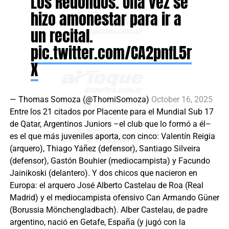
Los Redondos. Una vez se
hizo amonestar para ir a
un recital.
pic.twitter.com/CA2pnfL5r
X
— Thomas Somoza (@ThomiSomoza)
October 16, 2025
Entre los 21 citados por Placente para el Mundial Sub 17
de Qatar, Argentinos Juniors –el club que lo formó a él–
es el que más juveniles aporta, con cinco: Valentín Reigia
(arquero), Thiago Yáñez (defensor), Santiago Silveira
(defensor), Gastón Bouhier (mediocampista) y Facundo
Jainikoski (delantero). Y dos chicos que nacieron en
Europa: el arquero José Alberto Castelau de Roa (Real
Madrid) y el mediocampista ofensivo Can Armando Güner
(Borussia Mönchengladbach). Alber Castelau, de padre
argentino, nació en Getafe, España (y jugó con la