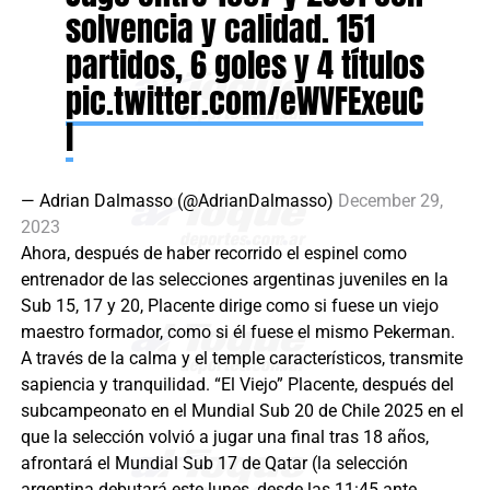
solvencia y calidad. 151
partidos, 6 goles y 4 títulos
pic.twitter.com/eWVFExeuC
l
— Adrian Dalmasso (@AdrianDalmasso)
December 29,
2023
Ahora, después de haber recorrido el espinel como
entrenador de las selecciones argentinas juveniles en la
Sub 15, 17 y 20, Placente dirige como si fuese un viejo
maestro formador, como si él fuese el mismo Pekerman.
A través de la calma y el temple característicos, transmite
sapiencia y tranquilidad. “El Viejo” Placente, después del
subcampeonato en el Mundial Sub 20 de Chile 2025 en el
que la selección volvió a jugar una final tras 18 años,
afrontará el Mundial Sub 17 de Qatar (la selección
argentina debutará este lunes, desde las 11:45 ante