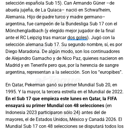
selección española Sub 15). Can Armando Güner –de
abuela jujeña, de La Quiaca– nació en Schwafheim,
Alemania. Hijo de padre turco y madre germano–
argentina, fue campeón de la Bundesliga Sub 17 con el
Mönchengladbach (y elegido mejor jugador de la final
ante el RC Leipzig tras marcar
dos goles
). Jugó con la
selección alemana Sub 17. Su segundo nombre, sí, es por
Diego Maradona. De algún modo, son los continuadores
de Alejandro Garnacho y de Nico Paz, quienes nacieron en
Madrid y en Tenerife pero que, por la herencia de sangre
argentina, representan a la selección. Son los “europibes”.
En Qatar, Pekerman ganó su primer Mundial Sub 20, en
1995. Y la mayor, la tercera estrella en el Mundial de 2022.
En el Sub 17 que empieza este lunes en Qatar, la FIFA
ensayará su primer Mundial con 48 selecciones
(en
Indonesia 2023 participaron sólo 24) antes del de
mayores, el de Estados Unidos, México y Canadá 2026. El
Mundial Sub 17 con 48 selecciones se disputará todos los