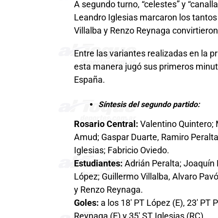
A segundo turno, “celestes” y “canall
Leandro Iglesias marcaron los tantos 
Villalba y Renzo Reynaga convirtieron 
Entre las variantes realizadas en la 
esta manera jugó sus primeros minuto
España.
Síntesis del segundo partido:
Rosario Central:
Valentino Quintero;
Amud; Gaspar Duarte, Ramiro Peralta
Iglesias; Fabricio Oviedo.
Estudiantes:
Adrián Peralta; Joaquín
López; Guillermo Villalba, Alvaro Pa
y Renzo Reynaga.
Goles:
a los 18′ PT López (E), 23′ PT P
Reynaga (E) y 35′ ST Iglesias (RC).