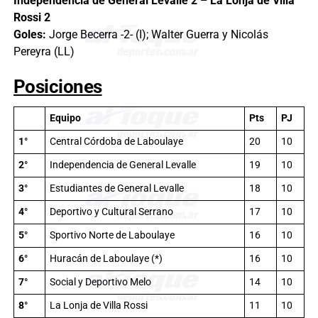
Independencia de General Levalle 2 – La Lonja de Villa
Rossi 2
Goles:
Jorge Becerra -2- (I); Walter Guerra y Nicolás
Pereyra (LL)
Posiciones
Equipo
Pts
PJ
1°
Central Córdoba de Laboulaye
20
10
2°
Independencia de General Levalle
19
10
3°
Estudiantes de General Levalle
18
10
4°
Deportivo y Cultural Serrano
17
10
5°
Sportivo Norte de Laboulaye
16
10
6°
Huracán de Laboulaye (*)
16
10
7°
Social y Deportivo Melo
14
10
8°
La Lonja de Villa Rossi
11
10