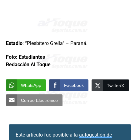
Estadio
: “Plesbítero Grella” – Paraná.
Foto: Estudiantes
Redacción Al Toque
WhatsApp
Facebook
Twitter/X
Correo Electrónico
Este artículo fue posible a la
autogestión de