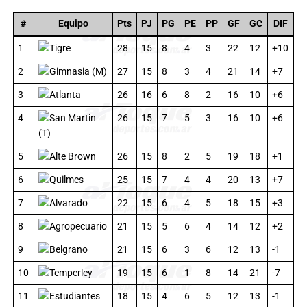
#
Equipo
Pts
PJ
PG
PE
PP
GF
GC
DIF
1
Tigre
28
15
8
4
3
22
12
+10
2
Gimnasia (M)
27
15
8
3
4
21
14
+7
3
Atlanta
26
16
6
8
2
16
10
+6
4
San Martin
26
15
7
5
3
16
10
+6
(T)
5
Alte Brown
26
15
8
2
5
19
18
+1
6
Quilmes
25
15
7
4
4
20
13
+7
7
Alvarado
22
15
6
4
5
18
15
+3
8
Agropecuario
21
15
5
6
4
14
12
+2
9
Belgrano
21
15
6
3
6
12
13
-1
10
Temperley
19
15
6
1
8
14
21
-7
11
Estudiantes
18
15
4
6
5
12
13
-1