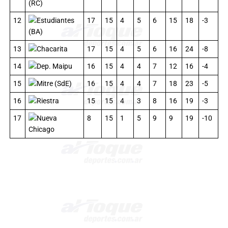
(RC)
12
Estudiantes
17
15
4
5
6
15
18
-3
(BA)
13
Chacarita
17
15
4
5
6
16
24
-8
14
Dep. Maipu
16
15
4
4
7
12
16
-4
15
Mitre (SdE)
16
15
4
4
7
18
23
-5
16
Riestra
15
15
4
3
8
16
19
-3
17
Nueva
8
15
1
5
9
9
19
-10
Chicago