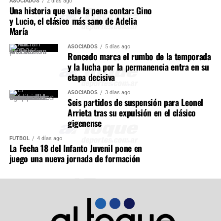
ASOCIADOS
2 días ago
Una historia que vale la pena contar: Gino
y Lucio, el clásico más sano de Adelia
María
ASOCIADOS
5 días ago
Roncedo marca el rumbo de la temporada
y la lucha por la permanencia entra en su
etapa decisiva
ASOCIADOS
3 días ago
Seis partidos de suspensión para Leonel
Arrieta tras su expulsión en el clásico
gigenense
FÚTBOL
4 días ago
La Fecha 18 del Infanto Juvenil pone en
juego una nueva jornada de formación