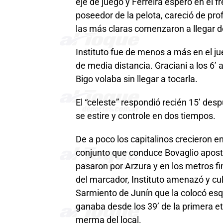
eje de juego y Ferreira esperó en el f
poseedor de la pelota, careció de pr
las más claras comenzaron a llegar d
Instituto fue de menos a más en el ju
de media distancia. Graciani a los 6’ 
Bigo volaba sin llegar a tocarla.
El “celeste” respondió recién 15’ des
se estire y controle en dos tiempos.
De a poco los capitalinos crecieron e
conjunto que conduce Bovaglio apostó 
pasaron por Arzura y en los metros fi
del marcador, Instituto amenazó y cu
Sarmiento de Junín que la colocó esqu
ganaba desde los 39’ de la primera eta
merma del local.