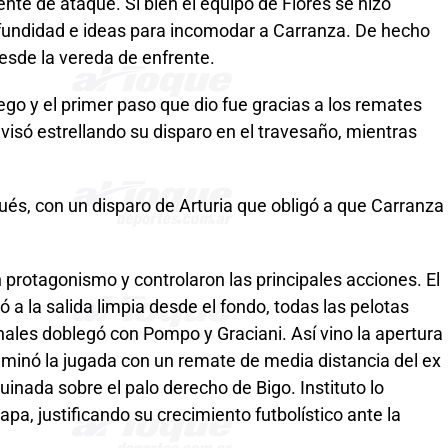
rente de ataque. Si bien el equipo de Flores se hizo
ofundidad e ideas para incomodar a Carranza. De hecho
esde la vereda de enfrente.
ego y el primer paso que dio fue gracias a los remates
avisó estrellando su disparo en el travesaño, mientras
pués, con un disparo de Arturia que obligó a que Carranza
n protagonismo y controlaron las principales acciones. El
a la salida limpia desde el fondo, todas las pelotas
nales doblegó con Pompo y Graciani. Así vino la apertura
lminó la jugada con un remate de media distancia del ex
inada sobre el palo derecho de Bigo. Instituto lo
pa, justificando su crecimiento futbolístico ante la