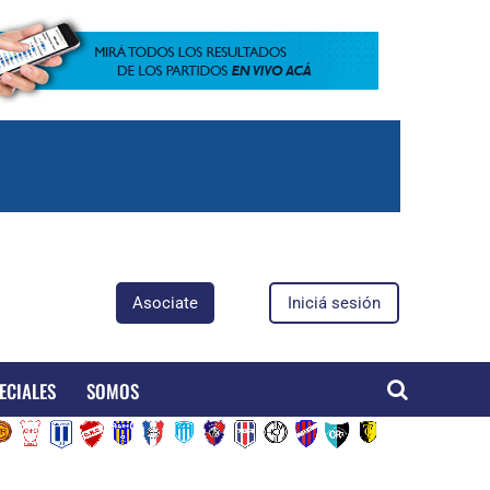
Asociate
Iniciá sesión
ECIALES
SOMOS