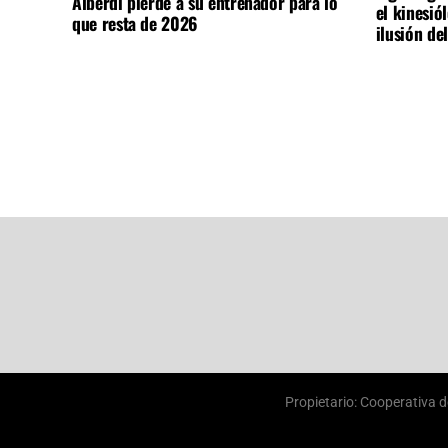
Alberdi pierde a su entrenador para lo
el kinesió
que resta de 2026
ilusión de
Propietario: Cooperativa d