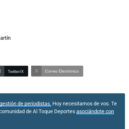
artín
Correo Electrónico
Twitter/X
gestión de periodistas.
Hoy necesitamos de vos. Te
a comunidad de Al Toque Deportes
asociándote con