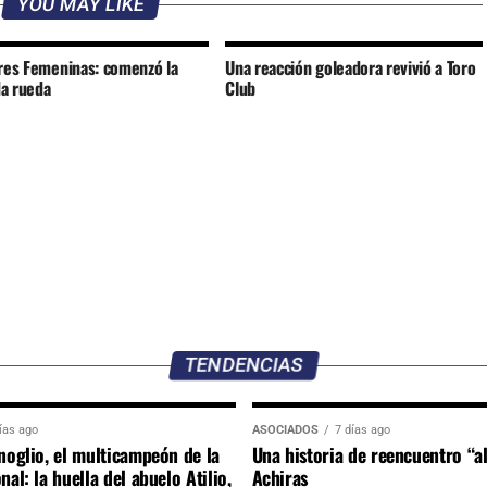
YOU MAY LIKE
ores Femeninas: comenzó la
Una reacción goleadora revivió a Toro
a rueda
Club
TENDENCIAS
ías ago
ASOCIADOS
7 días ago
noglio, el multicampeón de la
Una historia de reencuentro “a
nal: la huella del abuelo Atilio,
Achiras