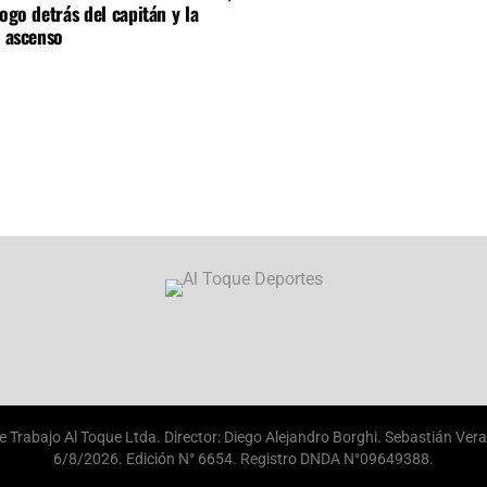
logo detrás del capitán y la
l ascenso
e Trabajo Al Toque Ltda. Director: Diego Alejandro Borghi. Sebastián Vera 
6/8/2026
. Edición N°
6654
. Registro DNDA N°09649388.