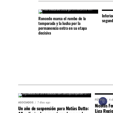
Inferi
Roncedo marca el rumbo de la
segund
temporada y la lucha por la
permanencia entra en su etapa
decisiva
FÚTBOL
4 d
ASOCIADOS
7 días ago
Nicolás Fe
Un año de suspensión para Matías Dutto:
Liga Regio