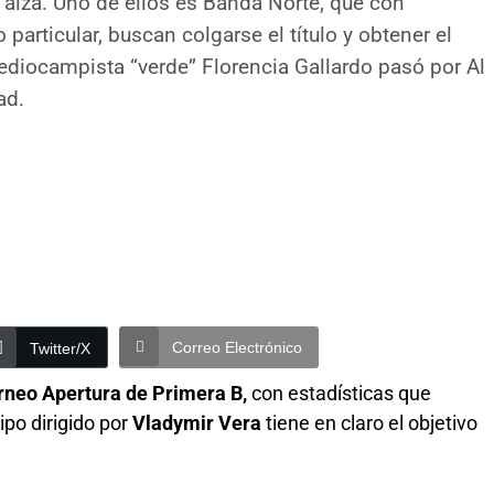
 alza. Uno de ellos es Banda Norte, que con
 particular, buscan colgarse el título y obtener el
mediocampista “verde” Florencia Gallardo pasó por Al
ad.
Correo Electrónico
Twitter/X
rneo Apertura de Primera B,
con estadísticas que
ipo dirigido por
Vladymir Vera
tiene en claro el objetivo