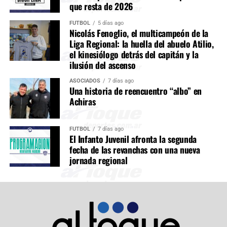
que resta de 2026
FÚTBOL
5 días ago
Nicolás Fenoglio, el multicampeón de la
Liga Regional: la huella del abuelo Atilio,
el kinesiólogo detrás del capitán y la
ilusión del ascenso
ASOCIADOS
7 días ago
Una historia de reencuentro “albo” en
Achiras
FÚTBOL
7 días ago
El Infanto Juvenil afronta la segunda
fecha de las revanchas con una nueva
jornada regional