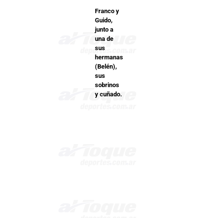
Franco y
Guido,
junto a
una de
sus
hermanas
(Belén),
sus
sobrinos
y cuñado.