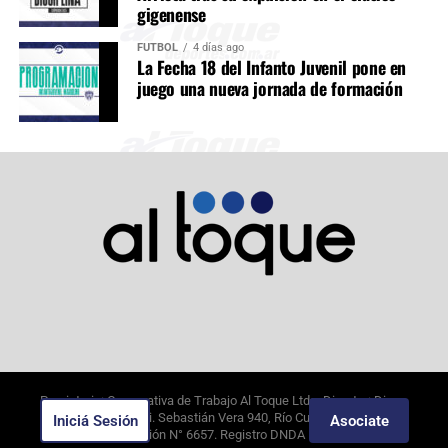
gigenense
FÚTBOL
4 días ago
La Fecha 18 del Infanto Juvenil pone en
juego una nueva jornada de formación
Propietario: Cooperativa de Trabajo Al Toque Ltda. Director: Diego
Alejandro Borghi. Sebastián Vera 940, Río Cuarto, Córdoba.
Iniciá Sesión
Asociate
9/8/2026
. Edición N°
6657
. Registro DNDA N°09649388.