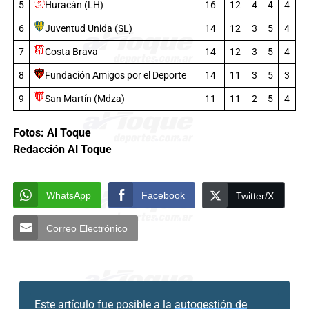
5
Huracán (LH)
16
12
4
4
4
6
Juventud Unida (SL)
14
12
3
5
4
7
Costa Brava
14
12
3
5
4
8
14
11
3
5
3
Fundación Amigos por el Deporte
9
San Martín (Mdza)
11
11
2
5
4
Fotos: Al Toque
Redacción Al Toque
WhatsApp
Facebook
Twitter/X
Correo Electrónico
Este artículo fue posible a la
autogestión de