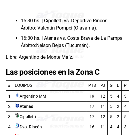
15:30 hs. | Cipolletti vs. Deportivo Rincón
Árbitro: Valentín Pompei (Olavarría).
16:30 hs. | Atenas vs. Costa Brava de La Pampa
Árbitro:Nelson Bejas (Tucumán).
Libre: Argentino de Monte Maíz.
Las posiciones en la Zona C
#
EQUIPOS
PTS
PJ
G
E
P
Argentino MM
1
19
12
5
4
3
2
Atenas
17
11
5
2
4
3
Cipolletti
17
12
5
2
5
4
16
11
4
4
3
Dvo. Rincón