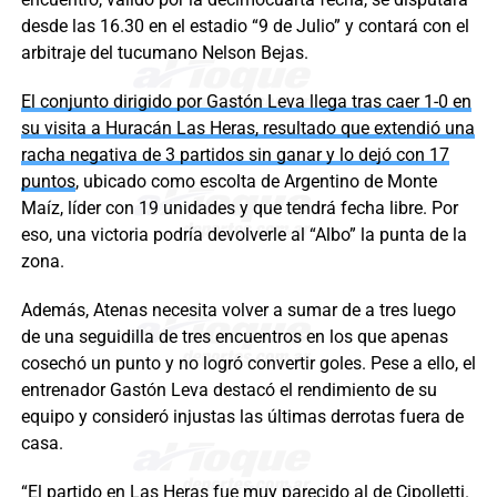
desde las 16.30 en el estadio “9 de Julio” y contará con el
arbitraje del tucumano Nelson Bejas.
El conjunto dirigido por Gastón Leva llega tras caer 1-0 en
su visita a Huracán Las Heras, resultado que extendió una
racha negativa de 3 partidos sin ganar y lo dejó con 17
puntos
, ubicado como escolta de Argentino de Monte
Maíz, líder con 19 unidades y que tendrá fecha libre. Por
eso, una victoria podría devolverle al “Albo” la punta de la
zona.
Además, Atenas necesita volver a sumar de a tres luego
de una seguidilla de tres encuentros en los que apenas
cosechó un punto y no logró convertir goles. Pese a ello, el
entrenador Gastón Leva destacó el rendimiento de su
equipo y consideró injustas las últimas derrotas fuera de
casa.
“El partido en Las Heras fue muy parecido al de Cipolletti.